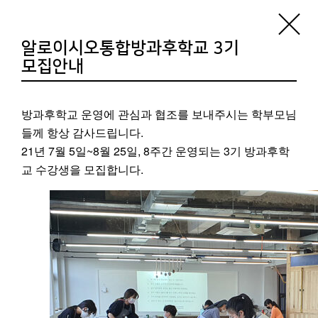
기지소개
공지사항
기지활동
알로이시오통합방과후학교 3기
모집안내
알로이시오기지1968은
‘더불어’, ‘나누는’ 곳입니다.
방과후학교 운영에 관심과 협조를 보내주시는 학부모님
들께 항상 감사드립니다.
21년 7월 5일~8월 25일, 8주간 운영되는 3기 방과후학
교 수강생을 모집합니다.
기지에서는 항상 학생들의 체험이 이루어지고
있으므로
투어 및 방문의 경우는
반드시 사전 예약
을
해주시기 바랍니다.
[프로그램 및 투어문의: 051-250-8900]