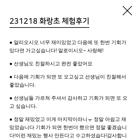
기지소개
공지사항
기지활동
231218 화랑초 체험후기
알로이시오기지1968은
● 알리오시오 너무 재미있었고 다음에 또 한번 기회가
‘더불어’, ‘나누는’ 곳입니다.
있다면 가고싶습니다! 알로이시오~ 사랑해!
● 선생님도 친절하시고 완전 좋았어요
기지에서는 항상 학생들의 체험이 이루어지고
● 다음에 기회가 되면 또 오고싶고 선생님이 친절해서
좋았습니다.
있으므로
투어 및 방문의 경우는
반드시 사전 예약
을
● 선생님들 가르쳐 주셔서 감사하고 기회가 되면 또 오
고 싶습니다.
해주시기 바랍니다.
[프로그램 및 투어문의: 051-250-8900]
● 정말 재밌었고 이게 마지막이라니ㅠ 정말 아쉽고 재
밌었습니다 기회가 되면 한번더 했으면 정말 좋겠습니
다!이런 재밌는 행사 만든다고 수고하셨습다!감사합니