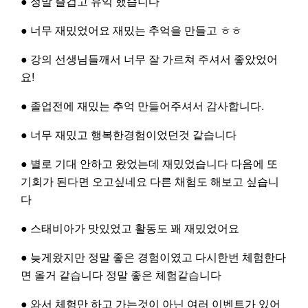
● 정말 즐겁고 유익 했습니다
프로그램
공간대여
● 너무 재밌었어요 재밌는 추억을 만들고 ㅎㅎ
신청
신청
● 강의 선생님들깨서 너무 잘 가르쳐 주셔서 좋았었어
요!
● 졸업전에 재밌는 추억 만들어주셔서 감사합니다.
자원봉사
● 너무 재밌고 행복한경험이었던것 같습니다
신청
● 별로 기대 안하고 왔었는데 재밌었습니다 다음에 또
기회가 된다면 오고싶네요 다른 채험도 해보고 싶습니
다
● 스태비아가 맛있었고 활동도 꽤 재밌었어요
● 늦게왔지만 정말 좋은 경험이였고 다시한번 체험한다
면 올거 같습니다 정말 좋은 체험같습니다
● 와서 체험만 하고 가는것이 아닌 여러 이벤트가 있어