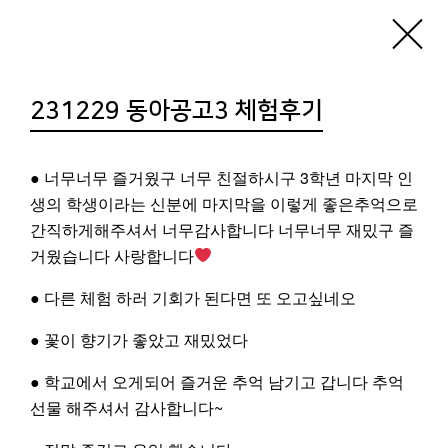
기지소개
공지사항
기지활동
231229 동아공고3 체험후기
알로이시오기지1968은
‘더불어’, ‘나누는’ 곳입니다.
● 너무너무 즐거웠구 너무 친절하시구 3학년 마지막 인
생의 학생이라는 신분에 마지막을 이렇게 좋은추억으로
간직하게해주셔서 너무감사합니다 너무너무 재밌구 즐
기지에서는 항상 학생들의 체험이 이루어지고
거웠습니다 사랑합니다
있으므로
● 다른 체험 하러 기회가 된다면 또 오고싶네오
투어 및 방문의 경우는
반드시 사전 예약
을
● 꽃이 향기가 좋았고 재밌었다
해주시기 바랍니다.
[프로그램 및 투어문의: 051-250-8900]
● 학교에서 오게되어 즐거운 추억 남기고 갑니다 추억
선물 해주셔서 감사합니다~