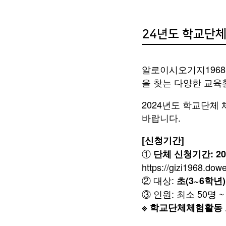
24년도 학교단
알로이시오기지1968
을 찾는 다양한 교육
2024년도 학교단체
바랍니다.
[신청기간]
기
①
단체 신청기간: 20
투어 
https://gizi1968.dowe
② 대상:
초(3~6학년
③ 인원: 최소 50명 
※ 학교단체체험활동 교육