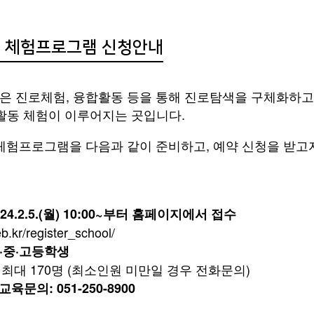
체 체험프로그램 신청안내
은 진로체험, 융합활동 등을 통해 진로탐색을 구체화하고
알로이시오기지1968은
활동 체험이 이루어지는 곳입니다.
‘더불어’, ‘나누는’ 곳입니다.
 체험프로그램을 다음과 같이 준비하고, 예약 신청을 받고
지에서는 항상 학생들의 체험이 이루어지고 있으
24.2.5.(월) 10:00~부터 홈페이지에서 접수
및 방문의 경우는
반드시 사전 예약
을 해주시기 바
b.kr/register_school/
)·중·고등학생
[프로그램 및 투어문의: 051-250-8900]
~ 최대 170명 (최소인원 미만일 경우 전화문의)
문의: 051-250-8900