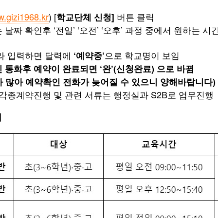
프로그램
공간대여
.gizi1968.kr
) [
버튼 클릭
학교단체 신청]
신청
신청
날짜 확인후 ‘전일’ ‘오전’ ‘오후’ 과정 중에서 원하는 
라 입력하면 달력에
으로 학교명이 보임
‘예약중’
통화후 예약이 완료되면 ‘완’(신청완료) 으로 바뀜
자원봉사
 많아 예약확인 전화가 늦어질 수 있으니 양해바랍니다)
신청
 각종계약진행 및 관련 서류는 행정실과 S2B로 업무진행
]