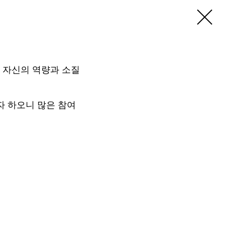
기지소개
공지사항
기지활동
 자신의 역량과 소질
자 하오니 많은 참여
므로
랍니다.