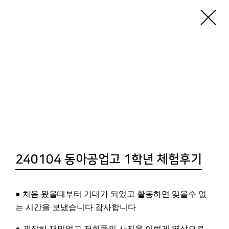
기지소개
공지사항
기지활동
알로이시오기지1968은
‘더불어’, ‘나누는’ 곳입니다.
기지에서는 항상 학생들의 체험이 이루어지고
있으므로
투어 및 방문의 경우는
반드시 사전 예약
을
240104 동아공업고 1학년 체험후기
해주시기 바랍니다.
● 처음 왔을때부터 기대가 되었고 활동하면 잊을수 없
[프로그램 및 투어문의: 051-250-8900]
는 시간을 보냈습니다 감사합니다
● 굉장히 재밌었고 저희들의 사진을 이렇게 영상으로