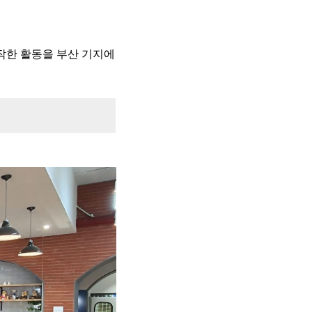
작한 활동을 부산 기지에
 있도록 통로가
였습니다.